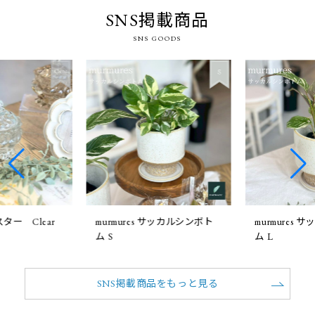
SNS掲載商品
SNS GOODS
ー Clear
murmures サッカルシンボト
murmures
ム S
ム L
SNS掲載商品をもっと見る