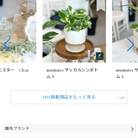
ー Clear
murmures サッカルシンボト
murmures
ム S
ム L
SNS掲載商品をもっと見る
国内ブランド