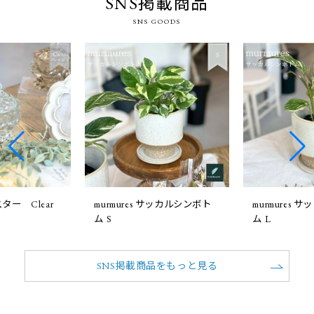
SNS掲載商品
SNS GOODS
ー Clear
murmures サッカルシンボト
murmures
ム S
ム L
SNS掲載商品をもっと見る