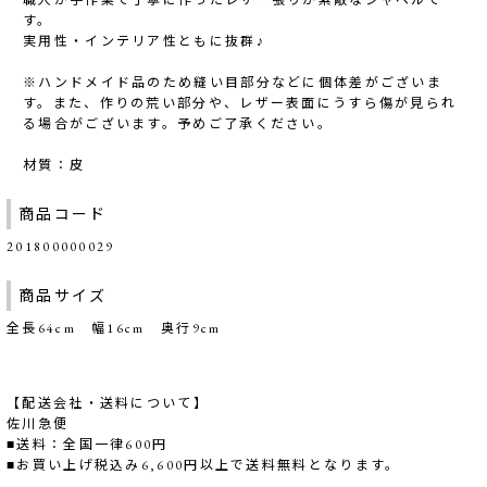
職人が手作業で丁寧に作ったレザー張りが素敵なシャベルで
す。
実用性・インテリア性ともに抜群♪
※ハンドメイド品のため縫い目部分などに個体差がございま
す。また、作りの荒い部分や、レザー表面にうすら傷が見られ
る場合がございます。予めご了承ください。
材質：皮
商品コード
201800000029
商品サイズ
全長64cm 幅16cm 奥行9cm
【配送会社・送料について】
佐川急便
■送料：全国一律600円
■お買い上げ税込み6,600円以上で送料無料となります。