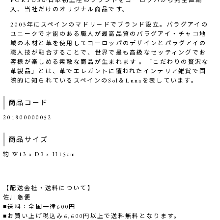
PORTUSが日本初上陸のブランドをヨーロッパから完全直輸
入、当社だけのオリジナル商品です。
2003年にスペインのマドリードでブランド設立。パラグアイの
ユニークで才能のある職人が最高品質のパラグアイ・チャコ地
域の木材と革を使用してヨーロッパのデザインとパラグアイの
職人技が融合することで、世界で最も高級なセッティングでお
客様が楽しめる素敵な商品が生まれます 。「こだわりの贅沢な
革製品」とは、革でエレガントに覆われたインテリア雑貨で国
際的に知られているスペインのSol＆Lunaを表しています。
商品コード
201800000052
商品サイズ
約 W13 x D3 x H15cm
【配送会社・送料について】
佐川急便
■送料：全国一律600円
■お買い上げ税込み6,600円以上で送料無料となります。