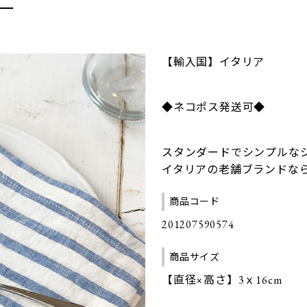
バー
【輸入国】イタリア
◆ネコポス発送可◆
スタンダードでシンプルな
イタリアの老舗ブランドな
商品コード
201207590574
商品サイズ
【直径×高さ】3ｘ16cm