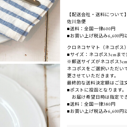
【配送会社・送料について
佐川急便
■送料：全国一律600円
■お買い上げ税込み6,600
クロネコヤマト（ネコポス
■サイズ：ネコポス3cmま
※郵送サイズがネコポス3c
ネコポスをご選択いただいて
更させていただきます。
最終的な送料決定額はご注
■ポストに投函となります。
お届け希望日時は指定で
■送料：全国一律380円
■お買い上げ税込み6,600