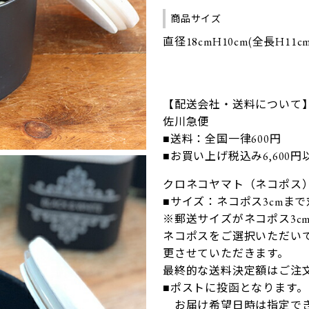
商品サイズ
直径18cmH10cm(全長H11cm
【配送会社・送料について
佐川急便
■送料：全国一律600円
■お買い上げ税込み6,600
クロネコヤマト（ネコポス
■サイズ：ネコポス3cmま
※郵送サイズがネコポス3c
ネコポスをご選択いただいて
更させていただきます。
最終的な送料決定額はご注
■ポストに投函となります。
お届け希望日時は指定で