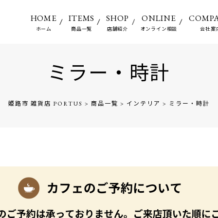
HOME
ITEMS
SHOP
ONLINE
COMP
ホーム
商品一覧
店舗紹介
オンライン相談
会社案
ミラー・時計
姫路市 雑貨店 PORTUS
>
商品一覧
>
インテリア
>
ミラー・時計