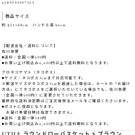
4589939997323
商品サイズ
約 φ21×h8cm ハンドル高 h4cm
【配送会社・送料について】
佐川急便
■送料：全国一律600円
■お買い上げ税込み6,600円以上で送料無料となります。
クロネコヤマト（ネコポス）
■サイズ：ネコポス3cmまで対応可能です。
※郵送サイズがネコポス3cmを超過した場合は、カートの「お届け
方法」にてネコポスをご選択いただいている場合でも、佐川急便
（全国一律600円）に変更させていただきます。
最終的な送料決定額はご注文後受注メールをご確認くださいませ。
■ポストに投函となります。
お届け希望日時は指定できません。
■送料：全国一律380円
■お買い上げ税込み6,600円以上で送料無料となります。
UTILE ラウンドローバスケット S ブラウン