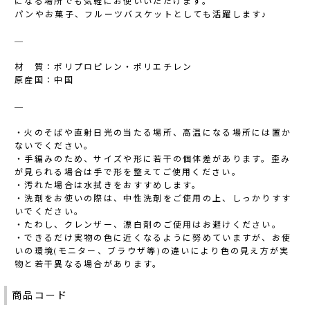
になる場所でも気軽にお使いいただけます。
パンやお菓子、フルーツバスケットとしても活躍します♪
―
材 質：ポリプロピレン・ポリエチレン
原産国：中国
―
・火のそばや直射日光の当たる場所、高温になる場所には置か
ないでください。
・手編みのため、サイズや形に若干の個体差があります。歪み
が見られる場合は手で形を整えてご使用ください。
・汚れた場合は水拭きをおすすめします。
・洗剤をお使いの際は、中性洗剤をご使用の上、しっかりすす
いでください。
・たわし、クレンザー、漂白剤のご使用はお避けください。
・できるだけ実物の色に近くなるように努めていますが、お使
いの環境(モニター、ブラウザ等)の違いにより色の見え方が実
物と若干異なる場合があります。
商品コード