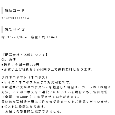
商品コード
2067989961126
商品サイズ
約 H9×φ6/8cm 容量：約 200ml
【配送会社・送料について】
佐川急便
■送料：全国一律600円
■お買い上げ税込み6,600円以上で送料無料となります。
クロネコヤマト（ネコポス）
■サイズ：ネコポス3cmまで対応可能です。
※郵送サイズがネコポス3cmを超過した場合は、カートの「お届け
方法」にてネコポスをご選択いただいている場合でも、佐川急便
（全国一律600円）に変更させていただきます。
最終的な送料決定額はご注文後受注メールをご確認くださいませ。
■ポストに投函となります。
お届け希望日時は指定できません。