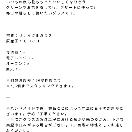
いつもの飲み物ももっとおいしくなりそう！
グリーンやお花を挿しても、デザートに使っても。
毎日の暮らしに使いたいグラスです。
―
材質：リサイクルガラス
原産国：モロッコ
食洗器：×
電子レンジ：×
オーブン：×
直火：×
※耐熱温度差：90度程度まで
※2,3個までスタッキングできます。
―
※ハンドメイドの為、製品ごとによって寸法に若干の誤差がご
ざいます。予めご了承ください。
※手吹きグラスの製造工程における気泡や縁のゆがみ、小さな
突起や凹みがある場合がございます。商品の特性としてお楽し
みください。