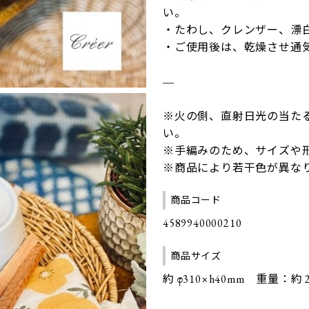
い。
・たわし、クレンザー、漂
・ご使用後は、乾燥させ通
―
※火の側、直射日光の当た
い。
※手編みのため、サイズや
※商品により若干色が異な
商品コード
4589940000210
商品サイズ
約 φ310×h40mm 重量：約 2