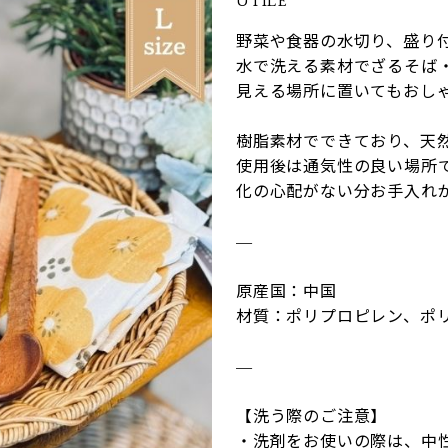
UTILE
野菜や食器の水切り、盛り
水で洗える素材でざるそば
見える場所に置いてもおし
樹脂素材でできており、天
使用後は通気性の良い場所
化の心配がない分お手入れ
―
原産国：中国
材質：ポリプロピレン、ポ
―
【洗う際のご注意】
・洗剤をお使いの際は、中