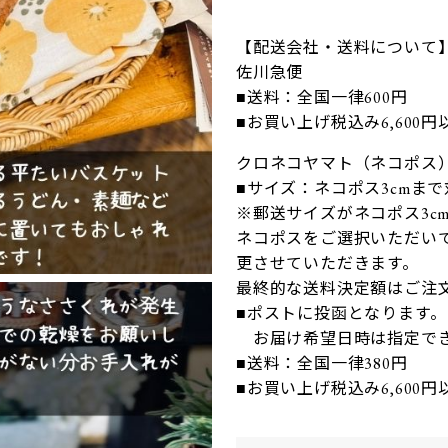
【配送会社・送料について
佐川急便
■送料：全国一律600円
■お買い上げ税込み6,600
クロネコヤマト（ネコポス
■サイズ：ネコポス3cmま
※郵送サイズがネコポス3c
ネコポスをご選択いただいて
更させていただきます。
最終的な送料決定額はご注
■ポストに投函となります。
お届け希望日時は指定で
■送料：全国一律380円
■お買い上げ税込み6,600