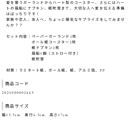
愛を誓うガーランドからハート型のコースター、さらにはハー
トの風船にナプキン、紙吹雪まで、大切な人へ愛を伝える準備
はばっちりです！
家族や恋人、友人へ、ちょっと陽気なサプライズをしてみませ
んか？？
セット内容：ペーパーガーランド1枚
ボール紙コースター2枚
紙ナプキン2枚
風船5個（ストロー付き）
紙吹雪
材質：ラミネート紙、ボール紙、紙、アルミ箔、PP
商品コード
2025000002463
商品サイズ
幅13.3cm 奥行4.3cm 高さ17cm