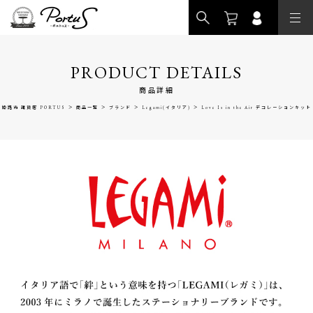
>
PRODUCT DETAILS
商品詳細
>
>
>
>
姫路市 雑貨店 PORTUS
商品一覧
ブランド
Legami(イタリア)
Love Is in the Air デコレーションキット