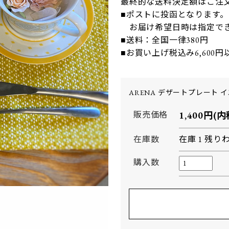
最終的な送料決定額はご注
■ポストに投函となります。
お届け希望日時は指定で
■送料：全国一律380円
■お買い上げ税込み6,600
ARENA デザートプレート 
販売価格
1,400円(内
在庫数
在庫 1 残り
購入数