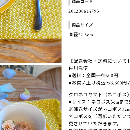
商品コード
201200614793
商品サイズ
直径22.5cm
【配送会社・送料について
佐川急便
■送料：全国一律600円
■お買い上げ税込み6,600
クロネコヤマト（ネコポス
■サイズ：ネコポス3cmま
※郵送サイズがネコポス3c
ネコポスをご選択いただいて
更させていただきます。